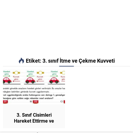
Etiket:
3. sınıf İtme ve Çekme Kuvveti
3. Sınıf Cisimleri
Hareket Ettirme ve
Durdurma Konu Anlatımı
ve Etkinlikler Fen