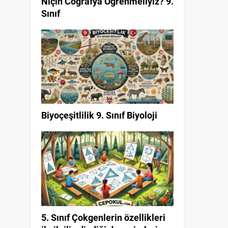
Niçin Coğrafya Öğrenmeliyiz? 9.
Sınıf
Biyoçeşitlilik 9. Sınıf Biyoloji
5. Sınıf Çokgenlerin özellikleri