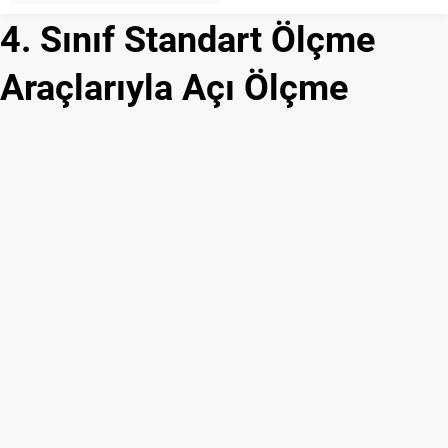
Araçlarıyla Açı Ölçme) 4.
4. Sınıf Standart Ölçme
Sınıf Matematik
Araçlarıyla Açı Ölçme