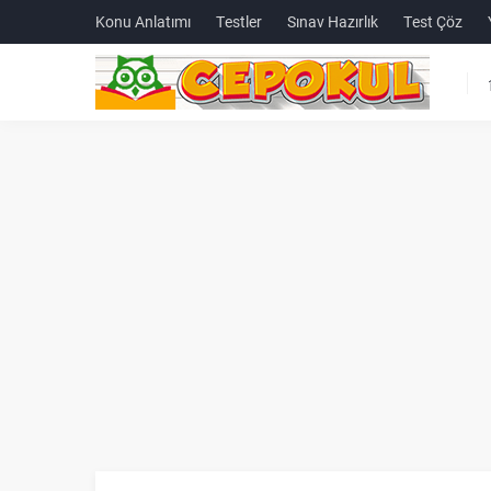
Konu Anlatımı
Testler
Sınav Hazırlık
Test Çöz