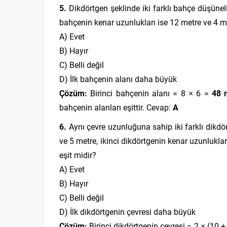
5.
Dikdörtgen şeklinde iki farklı bahçe düşüneli
bahçenin kenar uzunlukları ise 12 metre ve 4 met
A) Evet
B) Hayır
C) Belli değil
D) İlk bahçenin alanı daha büyük
Çözüm:
Birinci bahçenin alanı = 8 × 6 =
48 
bahçenin alanları eşittir. Cevap:
A
6.
Aynı çevre uzunluğuna sahip iki farklı dikdö
ve 5 metre, ikinci dikdörtgenin kenar uzunluklar
eşit midir?
A) Evet
B) Hayır
C) Belli değil
D) İlk dikdörtgenin çevresi daha büyük
Çözüm:
Birinci dikdörtgenin çevresi = 2 × (10 +