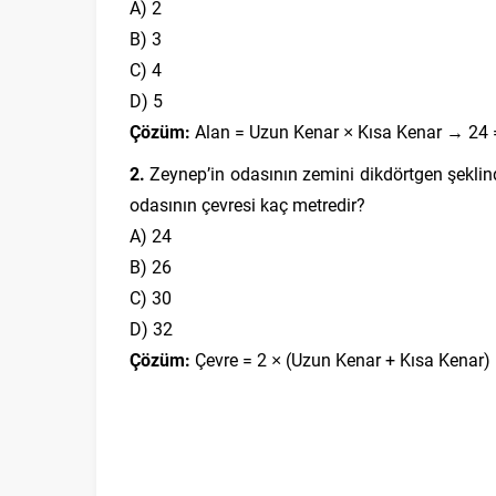
A) 2
B) 3
C) 4
D) 5
Çözüm:
Alan = Uzun Kenar × Kısa Kenar → 24 =
2.
Zeynep’in odasının zemini dikdörtgen şeklinde
odasının çevresi kaç metredir?
A) 24
B) 26
C) 30
D) 32
Çözüm:
Çevre = 2 × (Uzun Kenar + Kısa Kenar) =