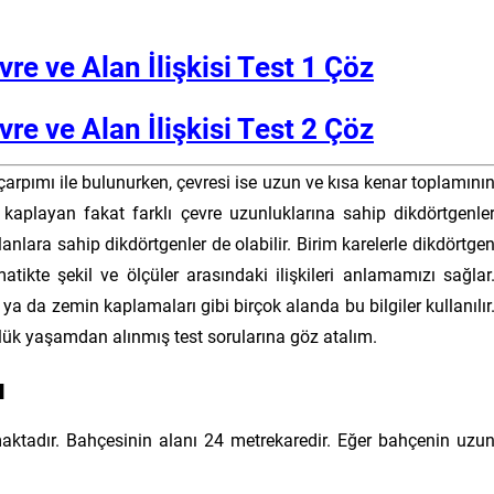
re ve Alan İlişkisi Test 1 Çöz
re ve Alan İlişkisi Test 2 Çöz
 çarpımı ile bulunurken, çevresi ise uzun ve kısa kenar toplamını
ı kaplayan fakat farklı çevre uzunluklarına sahip dikdörtgenle
alanlara sahip dikdörtgenler de olabilir. Birim karelerle dikdörtge
ikte şekil ve ölçüler arasındaki ilişkileri anlamamızı sağlar
a da zemin kaplamaları gibi birçok alanda bu bilgiler kullanılır
ünlük yaşamdan alınmış test sorularına göz atalım.
ı
ktadır. Bahçesinin alanı 24 metrekaredir. Eğer bahçenin uzu