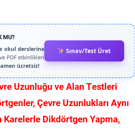
K MU?
e okul derslerine
Sınav/Test Üret
ve PDF etkinlikleri
amen ücretsiz!
vre Uzunluğu ve Alan Testleri
örtgenler, Çevre Uzunlukları Aynı
m Karelerle Dikdörtgen Yapma,