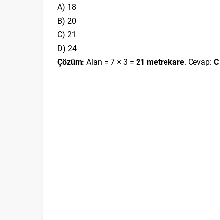
A) 18
B) 20
C) 21
D) 24
Çözüm:
Alan = 7 × 3 =
21 metrekare
. Cevap:
C