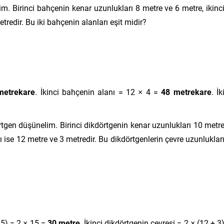
m. Birinci bahçenin kenar uzunlukları 8 metre ve 6 metre, ikinc
redir. Bu iki bahçenin alanları eşit midir?
metrekare
. İkinci bahçenin alanı = 12 × 4 =
48 metrekare
. İk
rtgen düşünelim. Birinci dikdörtgenin kenar uzunlukları 10 metr
ı ise 12 metre ve 3 metredir. Bu dikdörtgenlerin çevre uzunluklar
 5) = 2 × 15 =
30 metre
. İkinci dikdörtgenin çevresi = 2 × (12 + 3