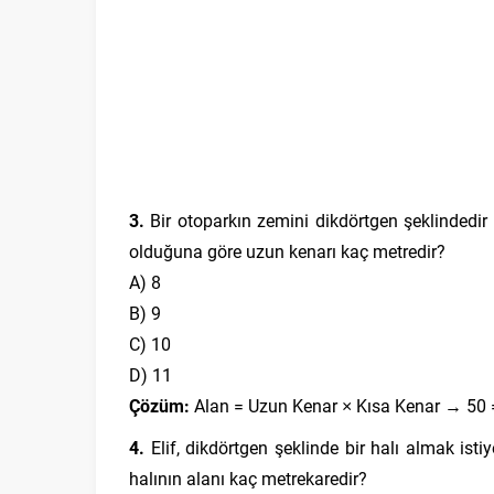
3.
Bir otoparkın zemini dikdörtgen şeklindedir
olduğuna göre uzun kenarı kaç metredir?
A) 8
B) 9
C) 10
D) 11
Çözüm:
Alan = Uzun Kenar × Kısa Kenar → 50 =
4.
Elif, dikdörtgen şeklinde bir halı almak isti
halının alanı kaç metrekaredir?