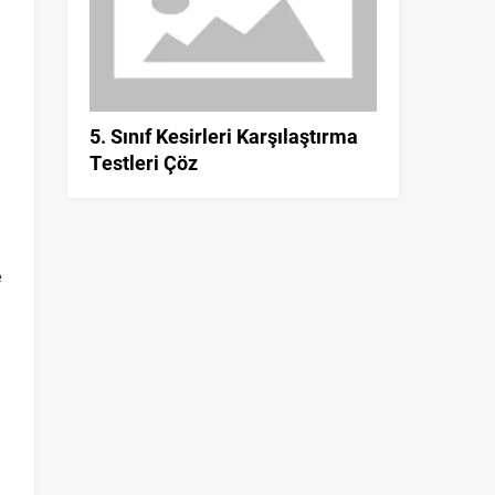
i
5. Sınıf Kesirleri Karşılaştırma
Testleri Çöz
i
e
ı
)