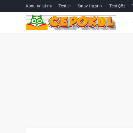
Konu Anlatımı
Testler
Sınav Hazırlık
Test Çöz