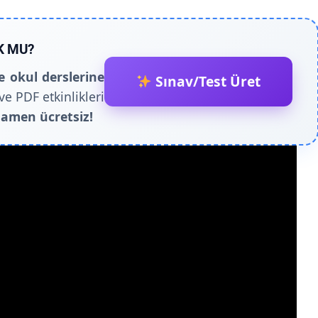
K MU?
e okul derslerine
Sınav/Test Üret
ve PDF etkinlikleri
amen ücretsiz!