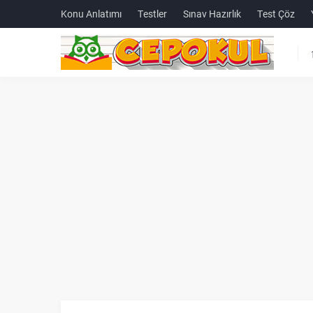
Konu Anlatımı
Testler
Sınav Hazırlık
Test Çöz