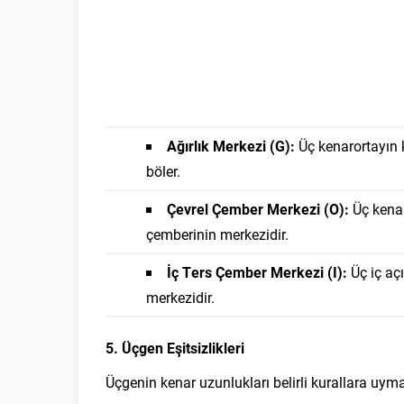
Ağırlık Merkezi (G):
Üç kenarortayın k
böler.
Çevrel Çember Merkezi (O):
Üç kenar
çemberinin merkezidir.
İç Ters Çember Merkezi (I):
Üç iç açı
merkezidir.
5. Üçgen Eşitsizlikleri
Üçgenin kenar uzunlukları belirli kurallara uymak