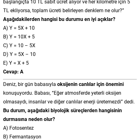
başlangıçta 10 TL sabit ücret alıyor ve her kilometre için 5
TL ekliyorsa, toplam ücreti belirleyen denklem ne olur?”
Aşağıdakilerden hangisi bu durumu en iyi açıklar?
A) Y = 5X + 10
B) Y = 10X + 5
C) Y = 10 – 5X
D) Y = 5X – 10
E) Y = X + 5
Cevap: A
Deniz, bir gün babasıyla
oksijenin canlılar için önemini
konuşuyordu. Babası, “Eğer atmosferde yeterli oksijen
olmasaydı, insanlar ve diğer canlılar enerji üretemezdi” dedi.
Bu durum, aşağıdaki biyolojik süreçlerden hangisinin
durmasına neden olur?
A) Fotosentez
B) Fermantasyon