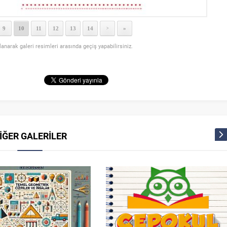
9
10
11
12
13
14
»
>
llanarak galeri resimleri arasında geçiş yapabilirsiniz.
İĞER GALERİLER