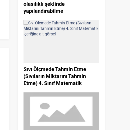
olasılıklı şeklinde
8. Sınıf Aralarında Asal Sayılar
Eş Küplerle Mod
yapılandırabilme
Konu Anlatımı Matematik
(Yapı Oluşturma
Matema
Sıvı Ölçmede Tahmin Etme
(Sıvıların Miktarını Tahmin
Etme) 4. Sınıf Matematik