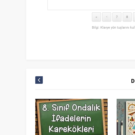
«
7
8
<
Bilgi: Klavye yön tuşlarını ku
D