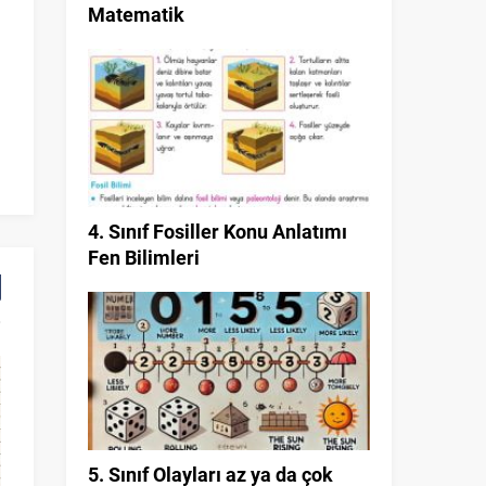
Matematik
4. Sınıf Fosiller Konu Anlatımı
Fen Bilimleri
5. Sınıf Olayları az ya da çok