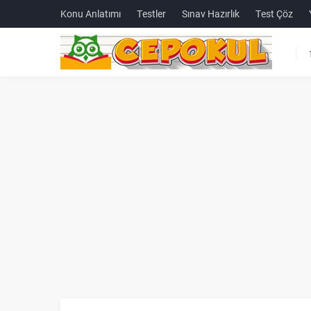
Konu Anlatımı
Testler
Sınav Hazırlık
Test Çöz