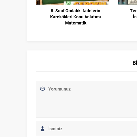
8. Sınıf Ondalık İfadelerin
Tem
Karekökleri Konu Anlatımı
İn
Matematik
B