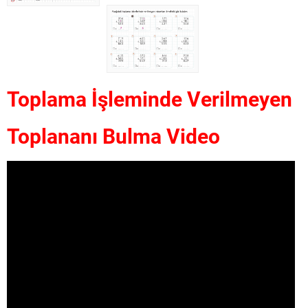
Toplama İşleminde Verilmeyen
Toplananı Bulma Video