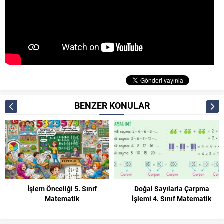
BENZER KONULAR
nceliği 5. Sınıf
Doğal Sayılarla Çarpma
Vektörl
Matematik
İşlemi 4. Sınıf Matematik
Çıkarma – 
Sı