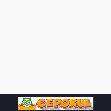
iki kitap listesi arasındaki ortak kitapları belirlemek
için kullanılabilir.
Örnek 3:
A = {kırmızı, yeşil, mavi, sarı} B = {mavi, sarı,
pembe, turuncu} A ∪ B = {kırmızı, yeşil, mavi, sarı, pembe,
turuncu} A ∩ B = {mavi, sarı}
Birleşim ve kesişim işlemleri, matematikte ve gerçek hayatta
çok çeşitli problemleri çözmek için kullanılır. İki veya daha
fazla kümenin öğelerini bir araya getirmek veya belirli
özelliklere sahip öğeleri seçmek için bu işlemleri kullanmak,
verileri düzenlemek ve kararlar almak için önemlidir.
Soru 1:
A = {1, 2, 3, 4, 5} B = {3, 4, 5, 6, 7} C = {5, 6, 7, 8, 9}
A, B ve C kümelerinin birleşimi (A ∪ B ∪ C) nedir?
Çözüm:
A ∪ B ∪ C, bu üç kümenin öğelerini toplar ve her bir
öğeyi yalnızca bir kez içeren yeni bir küme oluşturur. A ∪ B