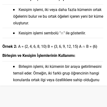
Kesişim işlemi, iki veya daha fazla kümenin ortak
öğelerini bulur ve bu ortak öğeleri içeren yeni bir küme
oluşturur.
Kesişim işlemi sembolü "∩" ile gösterilir.
Örnek 2:
A = {2, 4, 6, 8, 10} B = {3, 6, 9, 12, 15} A ∩ B = {6}
Birleşim ve Kesişim İşlemlerinin Kullanımı:
Birleşim işlemi, iki kümenin bir araya getirilmesini
temsil eder. Örneğin, iki farklı grup öğrencinin hangi
konularda ortak ilgi veya özelliklere sahip olduğunu
belirlemek için kullanılabilir.
Kesişim işlemi, iki kümenin ortak öğelerini bulur ve
bu öğeler üzerine odaklanmayı temsil eder. Örneğin,