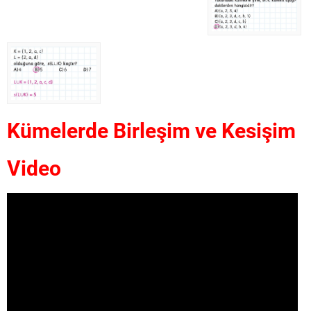
Kümelerde Birleşim ve Kesişim
Video