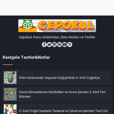
İlgi, İhtiyaç ve Yeteneklerimi Anlama Adımları:
Kendini Gözlemleme:
Kendi ilgi alanlarınızı,
nelerden hoşlandığınızı ve hangi aktiviteler sırasında
kendinizi iyi hissettiğinizi gözlemleyin.
Cepokul: Konu Anlatımları, Ders Notları ve Testler
Deneme ve Keşif:
Farklı aktiviteleri deneyerek
kendi ilgi alanlarınızı ve yeteneklerinizi keşfedin.
Rastgele Testler&Notlar
Müzik, spor, sanat, doğa yürüyüşleri gibi farklı şeyleri
deneyin.
İklim Sisteminde Yaşanan Değişiklikler 9. Sınıf Coğrafya
Başkalarının Görüşlerini Değerlendirme:
Aileniz,
öğretmenleriniz ve arkadaşlarınızdan geri bildirim
Devre Elemanlarının Sembolleri ve Devre Şeması 5. Sınıf Fen
alın. Başkaları nelerde iyi olduğunuzu veya nelerden
Bilimleri
hoşlandığınızı gözlemlemiş olabilir.
5. Sınıf Doğal Sayılarla Toplama ve Çıkarma İşlemleri Test Çöz
Kendinizi Kabul Etme:
Kendi ilgi, ihtiyaç ve