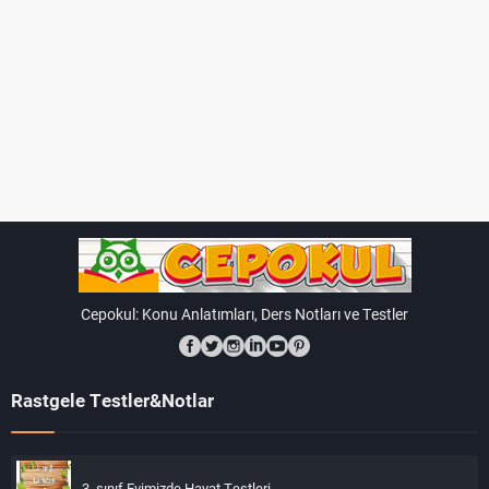
Yuvarlama Türleri:
Yuvarlama Sayısına Göre:
Bir sayının
yuvarlanması için bir hedef sayı belirlenir ve bu
hedefe en yakın sayıya yuvarlanır.
Onlar Basamağına Göre:
Bir sayının onlar
basamağına göre yuvarlanması, o sayının birler
basamağına bakılarak gerçekleştirilir. 5 veya daha
büyük ise bir üst onluğa yuvarlanır, 4 veya daha
küçükse aşağıya yuvarlanır.
Cepokul: Konu Anlatımları, Ders Notları ve Testler
Yüzler Basamağına Göre:
Benzer şekilde, yüzler
basamağına göre yuvarlama da aynı mantıkla çalışır.
Rastgele Testler&Notlar
Örnek:
Diyelim ki 47 sayısını onlar basamağına göre
yuvarlamak istiyoruz:
3. sınıf Evimizde Hayat Testleri