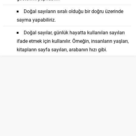
Doğal sayıların sıralı olduğu bir doğru üzerinde
sayma yapabiliriz.
Doğal sayılar, günlük hayatta kullanılan sayıları
ifade etmek için kullanılır. Örneğin, insanların yaşları,
kitapların sayfa sayıları, arabanın hızı gibi.
Doğal sayılar, matematikte temel kavramlardan biridir ve
daha ileri matematik konularında da kullanılır. Bu bilgiler, 5.
sınıf düzeyinde doğal sayılar hakkında genel bir anlayış
sağlamak için önemlidir.
Doğal sayıları yuvarlamak, bir sayının daha yakın veya
daha basit bir sayıya yaklaştırılması anlamına gelir. Bu
işlem genellikle hassasiyeti düşürmek veya daha kolay
hesaplamalar yapmak amacıyla kullanılır.