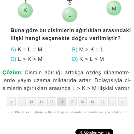
«
13
14
15
16
17
18
19
20
»
<
>
Bilgi: Klavye yön tuşlarını kullanarak galeri resimleri arasında geçiş yapabilirsiniz.