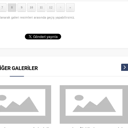
7
8
9
10
11
12
»
>
llanarak galeri resimleri arasında geçiş yapabilirsiniz.
İĞER GALERİLER