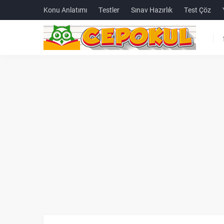
Konu Anlatımı
Testler
Sınav Hazırlık
Test Çöz