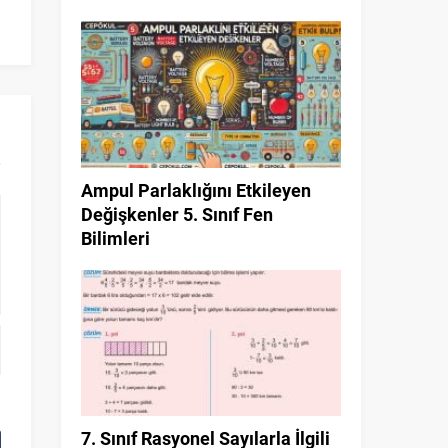
10. Sınıf Sayma ve Olasılık Konu
Uzun Çizgi (—) 5.
Anlatımı ve Çözümlü Sorular
Ampul Parlaklığını Etkileyen
Değişkenler 5. Sınıf Fen
Bilimleri
7. Sınıf Rasyonel Sayılarla İlgili