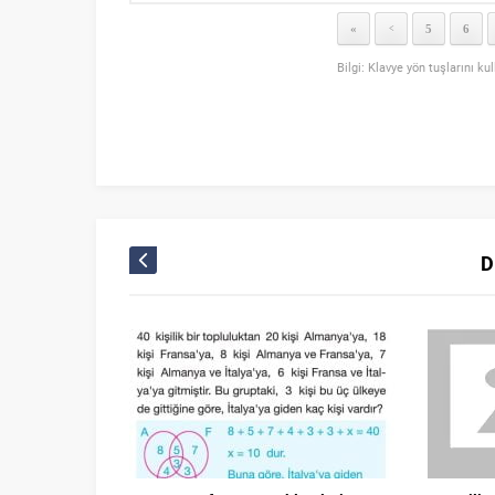
«
5
6
<
Bilgi: Klavye yön tuşlarını ku
D