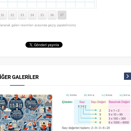
11
12
13
14
15
16
17
llanarak galeri resimleri arasında geçiş yapabilirsiniz.
İĞER GALERİLER