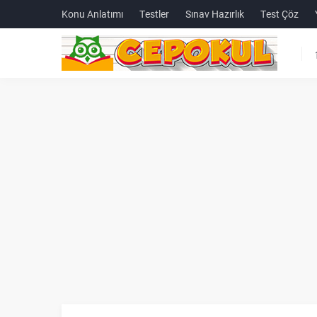
Konu Anlatımı
Testler
Sınav Hazırlık
Test Çöz