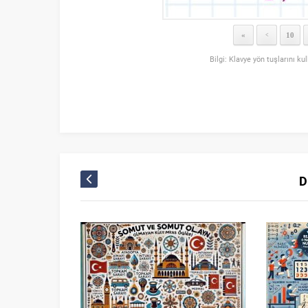
«
10
<
Bilgi: Klavye yön tuşlarını ku
D