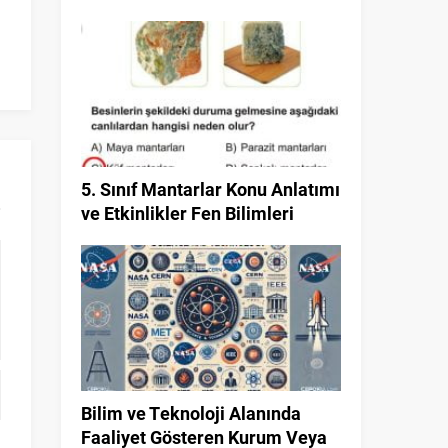
Ton ve Miligramın Kullanım Yerleri
Akışkanlar 9. S
4. Sınıf Matematik
5. Sınıf Mantarlar Konu Anlatımı
ve Etkinlikler Fen Bilimleri
Bilim ve Teknoloji Alanında
Faaliyet Gösteren Kurum Veya