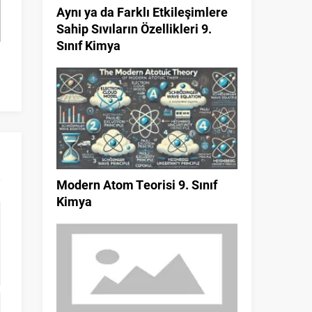
Aynı ya da Farklı Etkileşimlere
Sahip Sıvıların Özellikleri 9.
Sınıf Kimya
Paragrafta Ana Düşünce 5. Sınıf
Kaynama Sıcaklığı
Türkçe
Faktörler 9. S
Modern Atom Teorisi 9. Sınıf
Kimya