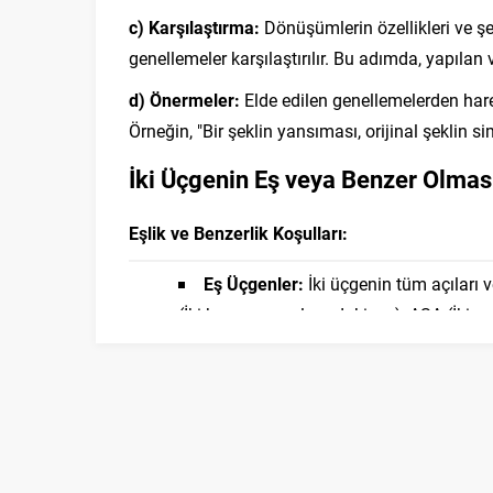
c) Karşılaştırma:
Dönüşümlerin özellikleri ve şe
genellemeler karşılaştırılır. Bu adımda, yapılan 
d) Önermeler:
Elde edilen genellemelerden hare
Örneğin, "Bir şeklin yansıması, orijinal şeklin si
İki Üçgenin Eş veya Benzer Olması
Eşlik ve Benzerlik Koşulları:
Eş Üçgenler:
İki üçgenin tüm açıları v
(İki kenar ve aralarındaki açı), ASA (İki aç
Benzer Üçgenler:
İki üçgenin açıları e
kenar orantılı), SAS (İki kenar orantılı ve 
a) Varsayımlar:
Öğrenciler, iki üçgenin eş veya 
üçgenin iki açısı ve aralarındaki kenar eşitse, bu