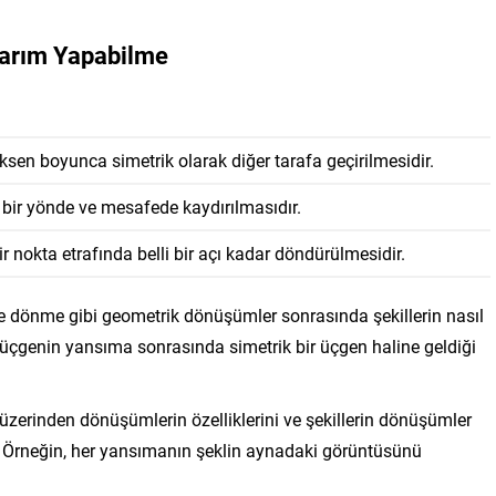
karım Yapabilme
 eksen boyunca simetrik olarak diğer tarafa geçirilmesidir.
li bir yönde ve mesafede kaydırılmasıdır.
 bir nokta etrafında belli bir açı kadar döndürülmesidir.
e dönme gibi geometrik dönüşümler sonrasında şekillerin nasıl
r üçgenin yansıma sonrasında simetrik bir üçgen haline geldiği
r üzerinden dönüşümlerin özelliklerini ve şekillerin dönüşümler
r. Örneğin, her yansımanın şeklin aynadaki görüntüsünü