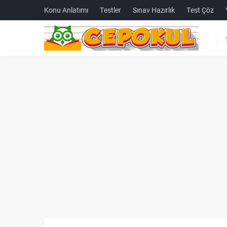
Konu Anlatımı
Testler
Sınav Hazırlık
Test Çöz