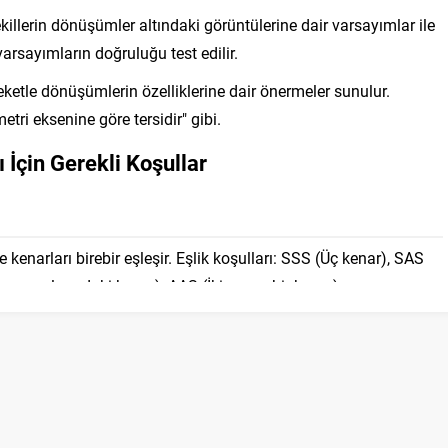
killerin dönüşümler altındaki görüntülerine dair varsayımlar ile
varsayımların doğruluğu test edilir.
ketle dönüşümlerin özelliklerine dair önermeler sunulur.
metri eksenine göre tersidir" gibi.
 İçin Gerekli Koşullar
e kenarları birebir eşleşir. Eşlik koşulları: SSS (Üç kenar), SAS
ı ve aralarındaki kenar), AAS (İki açı ve bir kenar).
şit, kenarları orantılıdır. Benzerlik koşulları: AA (İki açı), SSS (Üç
aralarındaki açı eşit).
benzer olma koşullarına dair varsayımlar yapar. Örneğin, "İki
 üçgenler eştir" varsayımı yapılabilir.