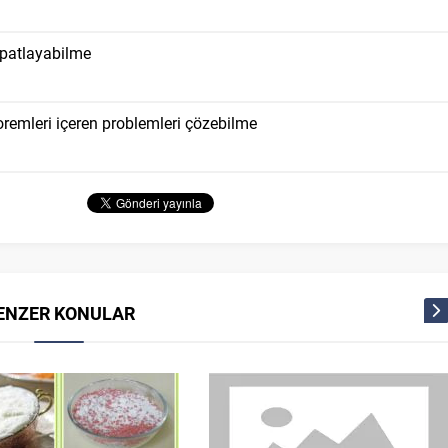
ispatlayabilme
teoremleri içeren problemleri çözebilme
ENZER KONULAR