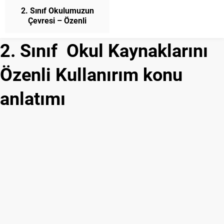
2. Sınıf Okulumuzun
Çevresi – Özenli
Kullanıyoruz Konu
Anlatımı Hayat Bilgisi
2. Sınıf Okul Kaynaklarını
Özenli Kullanırım konu
anlatımı