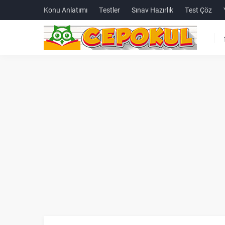
Konu Anlatımı
Testler
Sınav Hazırlık
Test Çöz