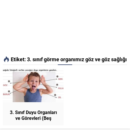
Etiket:
3. sınıf görme organımız göz ve göz sağlığı
3. Sınıf Duyu Organları
ve Görevleri (Beş
Duyumuz) Konu Anlatımı
Fen Bilimleri