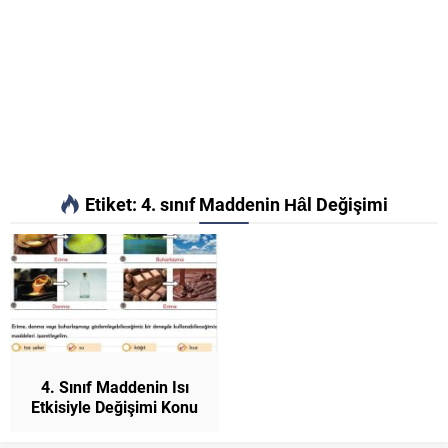
Etiket:
4. sınıf Maddenin Hâl Değişimi
4. Sınıf Maddenin Isı
Etkisiyle Değişimi Konu
Anlatımı ve Etkinlikler
Fen Bilimleri