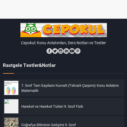
Çevresel Faktörlerin Sağlık Üzerindeki Etkileri:
Temiz hava, su ve sağlıklı gıda tüketimi sağlık
üzerinde olumlu etkiler yapar.
Kirlilik, zararlı kimyasallar ise sağlık sorunlarına neden
olabilir.
Cepokul: Konu Anlatımları, Ders Notları ve Testler
Sağlıklı Yaşam Tarzı:
Düzenli egzersiz, dengeli beslenme, temiz çevre gibi
Rastgele Testler&Notlar
faktörlerin sağlıklı bir yaşam için önemi.
İnsan ve çevre ilişkisi, doğanın insanlar üzerindeki etkilerini
anlamakla birlikte, insanların çevreye olan etkilerini de içerir.
7. Sınıf Tam Sayıların Kuvveti (Tekrarlı Çarpımı) Konu Anlatımı
Matematik
Bu etkileşim, doğanın korunması ve sürdürülebilir bir yaşam
için bilinçli kararlar almayı gerektirir. Çevre bilinci, çevre
Hareket ve Hareket Türleri 9. Sınıf Fizik
koruma ve doğal afetlere karşı alınacak tedbirler, insan ve
çevre ilişkisinin sağlıklı ve sürdürülebilir olmasını sağlar.
Coğrafya Biliminin Gelişimi 9. Sınıf