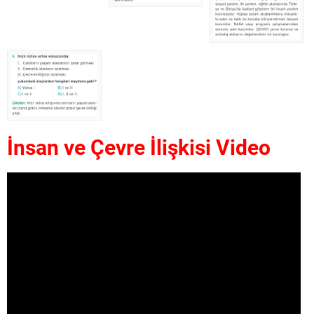
İnsan ve Çevre İlişkisi Video