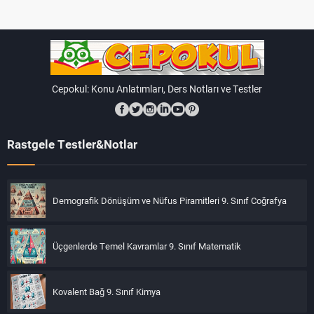
Cepokul: Konu Anlatımları, Ders Notları ve Testler
Rastgele Testler&Notlar
Demografik Dönüşüm ve Nüfus Piramitleri 9. Sınıf Coğrafya
Üçgenlerde Temel Kavramlar 9. Sınıf Matematik
Kovalent Bağ 9. Sınıf Kimya