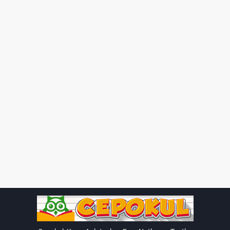
Sürtünme Nedir?
Sürtünme
, cisimlerin birbirine dokunduklarında
ortaya çıkan karşıt yönlü kuvvetlerdir.
Sürtünme kuvveti, hareket eden bir cismin
hareketini zorlaştırır veya durmasını sağlar.
Sürtünme Kuvvetinin Türleri:
Statik Sürtünme Kuvveti:
Cisimler hareket etmiyorsa,
yani duruyorsa ortaya çıkan sürtünme kuvvetidir.
Dinamik Sürtünme Kuvveti:
Cisimler birbirine göre
hareket ettiğinde ortaya çıkan sürtünme kuvvetidir.
Sürtünme Kuvvetini Etkileyen Faktörler:
Yüzey Türü:
Yüzeyin pürüzlü veya düz olması