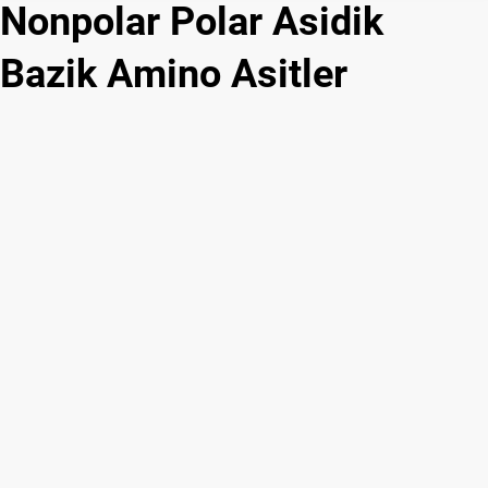
Nonpolar Polar Asidik
Bazik Amino Asitler