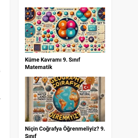
n
i
ı
Küme Kavramı 9. Sınıf
Matematik
s
r
n
Niçin Coğrafya Öğrenmeliyiz? 9.
Sınıf