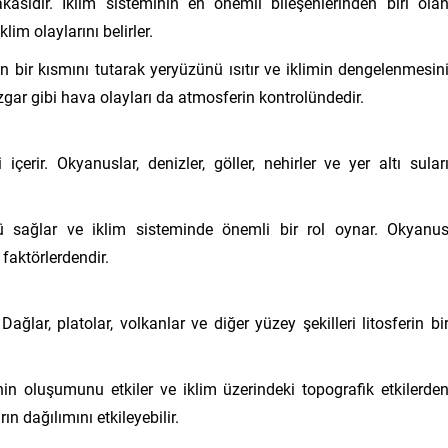
sıdır. İklim sisteminin en önemli bileşenlerinden biri ola
lim olaylarını belirler.
n bir kısmını tutarak yeryüzünü ısıtır ve iklimin dengelenmesin
zgar gibi hava olayları da atmosferin kontrolündedir.
çerir. Okyanuslar, denizler, göller, nehirler ve yer altı sular
 sağlar ve iklim sisteminde önemli bir rol oynar. Okyanu
k faktörlerdendir.
lar, platolar, volkanlar ve diğer yüzey şekilleri litosferin bi
inin oluşumunu etkiler ve iklim üzerindeki topografik etkilerde
ın dağılımını etkileyebilir.