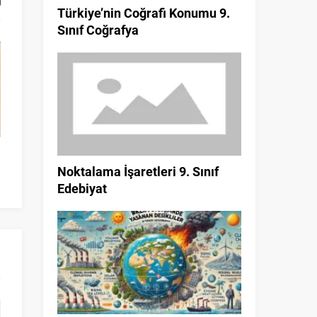
Türkiye’nin Coğrafi Konumu 9.
Sınıf Coğrafya
i
Vektörleri Toplama ve Çıkarma –
5. Sınıf Bir Doğal S
Bileşke Vektör 9. Sınıf Fizik
Küpü (Üslü İfadeler
Noktalama İşaretleri 9. Sınıf
Matema
Edebiyat