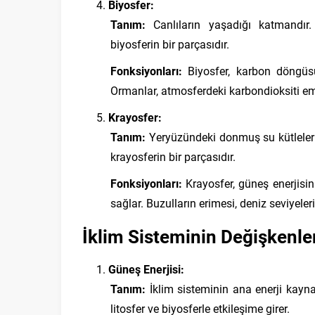
Biyosfer:
Tanım:
Canlıların yaşadığı katmandır. 
biyosferin bir parçasıdır.
Fonksiyonları:
Biyosfer, karbon döngüsü g
Ormanlar, atmosferdeki karbondioksiti emer
Krayosfer:
Tanım:
Yeryüzündeki donmuş su kütlelerini
krayosferin bir parçasıdır.
Fonksiyonları:
Krayosfer, güneş enerjisin
sağlar. Buzulların erimesi, deniz seviyele
İklim Sisteminin Değişkenle
Güneş Enerjisi:
Tanım:
İklim sisteminin ana enerji kaynağ
litosfer ve biyosferle etkileşime girer.