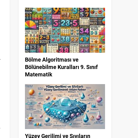
i
.
Bölme Algoritması ve
r
Bölünebilme Kuralları 9. Sınıf
Matematik
ı
,
Yüzey Gerilimi ve Sıvıların