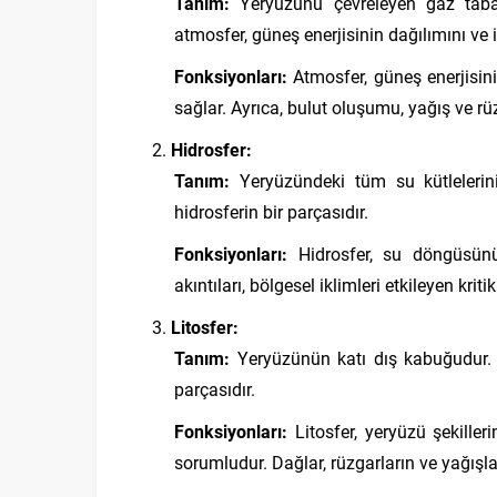
Tanım:
Yeryüzünü çevreleyen gaz tabaka
atmosfer, güneş enerjisinin dağılımını ve ik
Fonksiyonları:
Atmosfer, güneş enerjisini
sağlar. Ayrıca, bulut oluşumu, yağış ve rü
Hidrosfer:
Tanım:
Yeryüzündeki tüm su kütlelerini i
hidrosferin bir parçasıdır.
Fonksiyonları:
Hidrosfer, su döngüsünü
akıntıları, bölgesel iklimleri etkileyen kriti
Litosfer:
Tanım:
Yeryüzünün katı dış kabuğudur. Dağ
parçasıdır.
Fonksiyonları:
Litosfer, yeryüzü şekiller
sorumludur. Dağlar, rüzgarların ve yağışlar