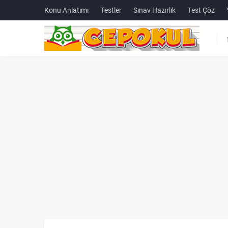
Konu Anlatımı
Testler
Sınav Hazırlık
Test Çöz