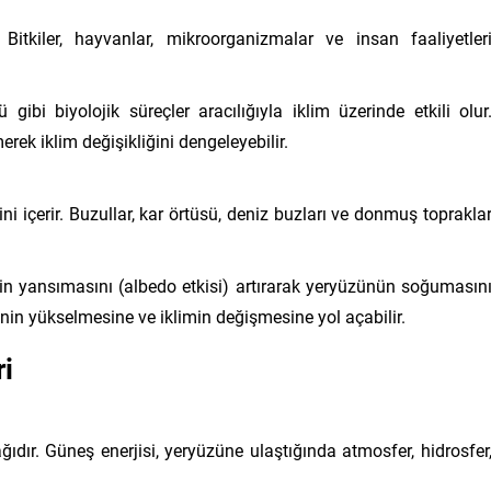
Bitkiler, hayvanlar, mikroorganizmalar ve insan faaliyetler
ibi biyolojik süreçler aracılığıyla iklim üzerinde etkili olur
ek iklim değişikliğini dengeleyebilir.
 içerir. Buzullar, kar örtüsü, deniz buzları ve donmuş toprakla
in yansımasını (albedo etkisi) artırarak yeryüzünün soğumasın
rinin yükselmesine ve iklimin değişmesine yol açabilir.
ri
ıdır. Güneş enerjisi, yeryüzüne ulaştığında atmosfer, hidrosfer