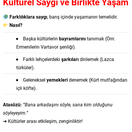
Kültürel Saygı ve Birlikte Yaşam
Farklılıklara saygı
, barış içinde yaşamanın temelidir.
Nasıl?
Başka kültürlerin
bayramlarını
tanımak (Örn:
Ermenilerin Vartavor şenliği).
Farklı lehçelerdeki
şarkıları
dinlemek (Lazca
türküler).
Geleneksel
yemekleri
denemek (Kürt mutfağından
içli köfte).
Atasözü:
“Bana arkadaşını söyle, sana kim olduğunu
söyleyeyim.”
➜ Kültürler arası etkileşim, zenginliktir!