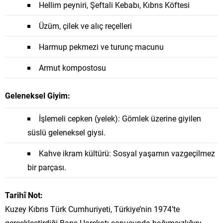
Hellim peyniri, Şeftali Kebabı, Kıbrıs Köftesi
Üzüm, çilek ve alıç reçelleri
Harmup pekmezi ve turunç macunu
Armut kompostosu
Geleneksel Giyim:
İşlemeli cepken (yelek): Gömlek üzerine giyilen
süslü geleneksel giysi.
Kahve ikram kültürü: Sosyal yaşamın vazgeçilmez
bir parçası.
Tarihî Not:
Kuzey Kıbrıs Türk Cumhuriyeti, Türkiye’nin 1974’te
gerçekleştirdiği Barış Harekatı sonucunda bağımsızlığını