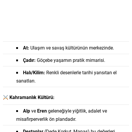
At:
Ulaşım ve savaş kültürünün merkezinde.
Çadır:
Göçebe yaşamın pratik mimarisi.
Halı/Kilim:
Renkli desenlerle tarihi yansıtan el
sanatları.
Kahramanlık Kültürü:
Alp
ve
Eren
geleneğiyle yiğitlik, adalet ve
misafirperverlik ön plandadır.
Destanlar
(Dede Korkut, Manas) bu değerleri