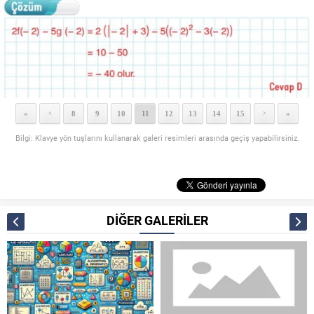
«
8
9
10
11
12
13
14
15
»
<
>
Bilgi: Klavye yön tuşlarını kullanarak galeri resimleri arasında geçiş yapabilirsiniz.
DİĞER GALERİLER