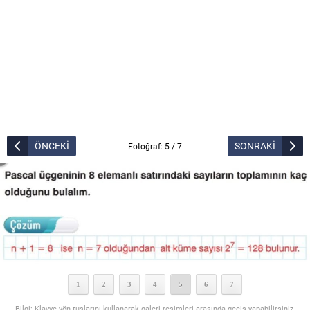
ÖNCEKİ
SONRAKİ
Fotoğraf: 5 / 7
1
2
3
4
5
6
7
Bilgi: Klavye yön tuşlarını kullanarak galeri resimleri arasında geçiş yapabilirsiniz.