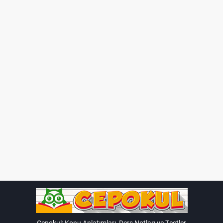
Allah'ın sevgi, merhamet ve bağışlayıcılıkla dolu olduğunu
hatırlatır. İslam'a göre, insanlar da bu özellikleri örnek almalı
ve birbirlerine merhametli ve bağışlayıcı davranmalıdır.
Bu kavramları daha derinlemesine öğrenmek için dini
kitaplar, ders kitapları ve öğretmeninizin rehberliğiyle daha
fazla bilgi edinebilirsiniz.
Cepokul: Konu Anlatımları, Ders Notları ve Testler