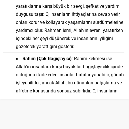
yaratıklarına karşı büyük bir sevgi, şefkat ve yardım
duygusu taşır. O, insanların ihtiyaçlarına cevap verir,
onları korur ve kollayarak yaşamlarını sürdürmelerine
yardımcı olur. Rahman ismi, Allah'ın evreni yaratırken
içindeki her şeyi düşünerek ve insanların iyiliğini
gözeterek yarattığını gösterir.
Rahim (Çok Bağışlayıcı)
: Rahim kelimesi ise
Allah'ın insanlara karşı büyük bir bağışlayıcılık içinde
olduğunu ifade eder. İnsanlar hatalar yapabilir, günah
işleyebilirler; ancak Allah, bu günahları bağışlama ve
affetme konusunda sonsuz sabırlıdır. O, insanların
tövbe edip pişmanlık duyduklarında onları affeder ve
tekrar doğru yolu bulmalarına yardımcı olur.
Bu iki özellik, İslam dininin temelinde yer alır ve insanlara