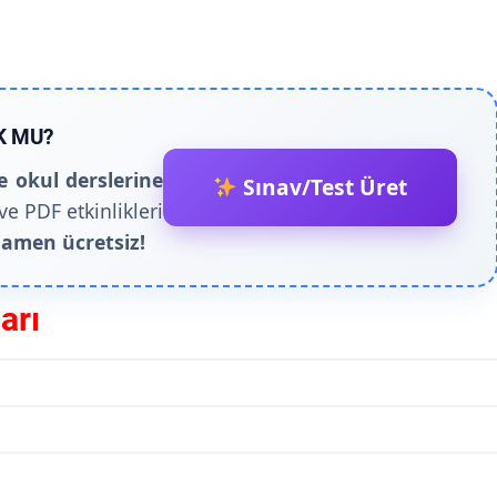
K MU?
e okul derslerine
Sınav/Test Üret
ve PDF etkinlikleri
amen ücretsiz!
arı