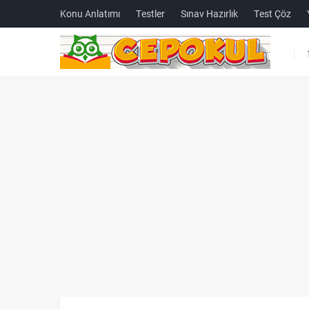
Konu Anlatımı
Testler
Sınav Hazırlık
Test Çöz