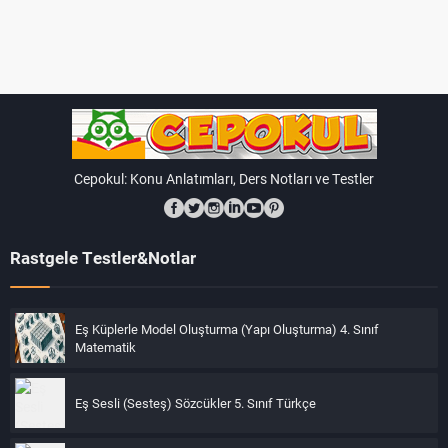
Tam Sayılarla Toplama İşleminin Özellikleri
Toplama işleminin sonucu bir tam sayıdır:
İki tam
sayıyı topladığınızda sonuç her zaman bir tam sayı
olur. Örneğin, 3 ile 5'i topladığınızda sonuç 8'dir.
Toplama işlemi komütatifdir:
Toplama işlemi
Cepokul: Konu Anlatımları, Ders Notları ve Testler
komütatif bir işlemdir, yani toplama işleminde
sayıların sırası değiştirilebilir. Yani, a + b = b + a'dır.
Örneğin, 3 + 5 = 5 + 3 = 8.
Rastgele Testler&Notlar
Toplama işlemi ilişkisel (assosiatif)dir:
Toplama
işlemi ilişkisel bir işlemdir, yani toplama işleminde
Eş Küplerle Model Oluşturma (Yapı Oluşturma) 4. Sınıf
sayıların gruplandırılma sırası değiştirilebilir. Yani, (a
Matematik
+ b) + c = a + (b + c)'dir. Örneğin, (3 + 5) + 2 = 3 + (5 +
2) = 10.
Eş Sesli (Sesteş) Sözcükler 5. Sınıf Türkçe
Toplama işlemi sıfırın etkisizliğine sahiptir: