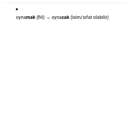
oyna
mak
(fiil) → oyna
cak
(isim/sıfat olabilir)