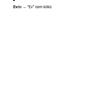
Ev
de → “Ev” isim kökü