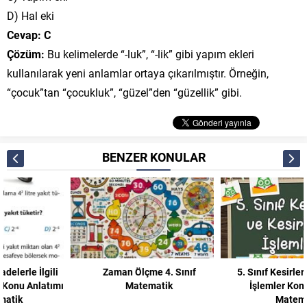
D) Hal eki
Cevap: C
Çözüm:
Bu kelimelerde “-luk”, “-lik” gibi yapım ekleri
kullanılarak yeni anlamlar ortaya çıkarılmıştır. Örneğin,
“çocuk”tan “çocukluk”, “güzel”den “güzellik” gibi.
BENZER KONULAR
Zaman Ölçme 4. Sınıf
5. Sınıf Kesirler ve Kesirlerle
Matematik
İşlemler Konu Anlatımı
Matematik