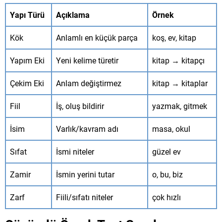
Yapı Türü
Açıklama
Örnek
Kök
Anlamlı en küçük parça
koş, ev, kitap
Yapım Eki
Yeni kelime türetir
kitap → kitapçı
Çekim Eki
Anlam değiştirmez
kitap → kitaplar
Fiil
İş, oluş bildirir
yazmak, gitmek
İsim
Varlık/kavram adı
masa, okul
Sıfat
İsmi niteler
güzel ev
Zamir
İsmin yerini tutar
o, bu, biz
Zarf
Fiili/sıfatı niteler
çok hızlı