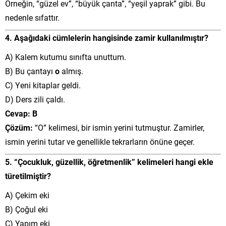
Örneğin, “güzel ev”, “büyük çanta”, “yeşil yaprak” gibi. Bu
nedenle sıfattır.
4. Aşağıdaki cümlelerin hangisinde zamir kullanılmıştır?
A) Kalem kutumu sınıfta unuttum.
B) Bu çantayı
o
almış.
C) Yeni kitaplar geldi.
D) Ders zili çaldı.
Cevap: B
Çözüm:
“O” kelimesi, bir ismin yerini tutmuştur. Zamirler,
ismin yerini tutar ve genellikle tekrarların önüne geçer.
5. “Çocukluk, güzellik, öğretmenlik” kelimeleri hangi ekle
türetilmiştir?
A) Çekim eki
B) Çoğul eki
C) Yapım eki