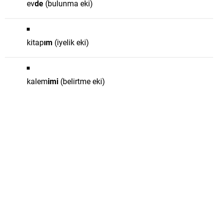
ev
de
(bulunma eki)
kitap
ım
(iyelik eki)
kalem
imi
(belirtme eki)