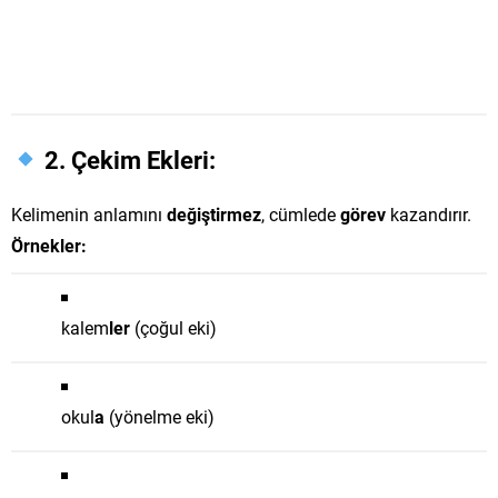
2. Çekim Ekleri:
Kelimenin anlamını
değiştirmez
, cümlede
görev
kazandırır.
Örnekler:
kalem
ler
(çoğul eki)
okul
a
(yönelme eki)