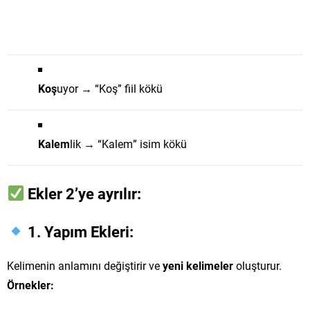
Koş
uyor → “Koş” fiil kökü
Kalem
lik → “Kalem” isim kökü
Ekler 2’ye ayrılır:
1. Yapım Ekleri:
Kelimenin anlamını değiştirir ve
yeni kelimeler
oluşturur.
Örnekler: