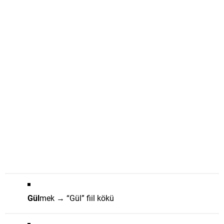
Gül
mek → “Gül” fiil kökü