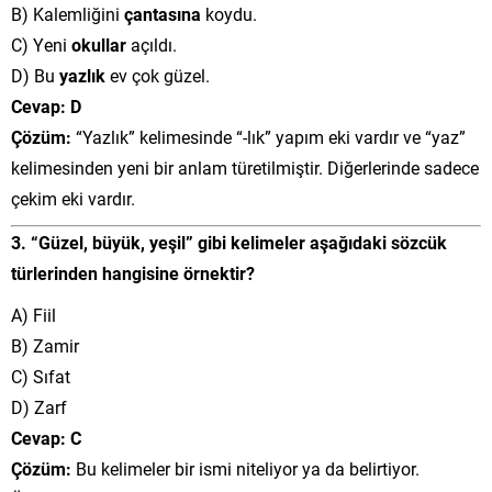
B) Kalemliğini
çantasına
koydu.
C) Yeni
okullar
açıldı.
D) Bu
yazlık
ev çok güzel.
Cevap: D
Çözüm:
“Yazlık” kelimesinde “-lık” yapım eki vardır ve “yaz”
kelimesinden yeni bir anlam türetilmiştir. Diğerlerinde sadece
çekim eki vardır.
3. “Güzel, büyük, yeşil” gibi kelimeler aşağıdaki sözcük
türlerinden hangisine örnektir?
A) Fiil
B) Zamir
C) Sıfat
D) Zarf
Cevap: C
Çözüm:
Bu kelimeler bir ismi niteliyor ya da belirtiyor.