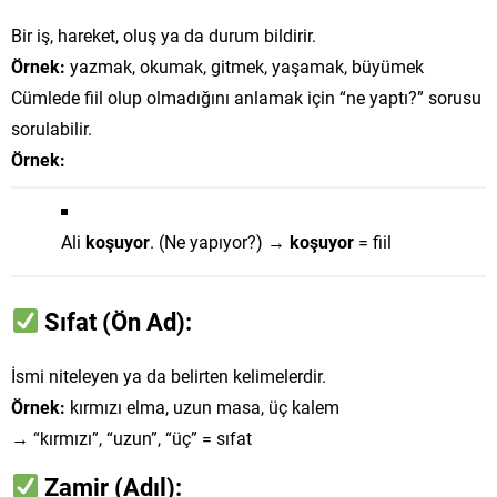
Bir iş, hareket, oluş ya da durum bildirir.
Örnek:
yazmak, okumak, gitmek, yaşamak, büyümek
Cümlede fiil olup olmadığını anlamak için “ne yaptı?” sorusu
sorulabilir.
Örnek:
Ali
koşuyor
. (Ne yapıyor?) →
koşuyor
= fiil
Sıfat (Ön Ad):
İsmi niteleyen ya da belirten kelimelerdir.
Örnek:
kırmızı elma, uzun masa, üç kalem
→ “kırmızı”, “uzun”, “üç” = sıfat
Zamir (Adıl):