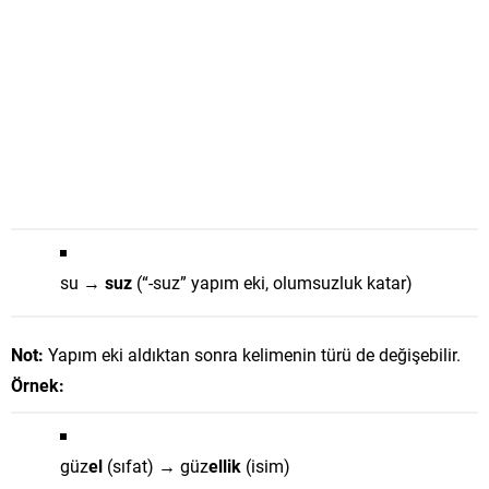
su →
suz
(“-suz” yapım eki, olumsuzluk katar)
Not:
Yapım eki aldıktan sonra kelimenin türü de değişebilir.
Örnek:
güz
el
(sıfat) → güz
ellik
(isim)