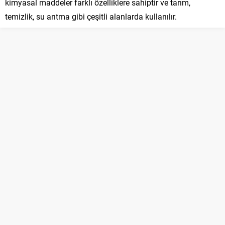
kimyasal maddeler farklı özelliklere sahiptir ve tarım,
temizlik, su arıtma gibi çeşitli alanlarda kullanılır.
Farklı Ortamlarda Kimyasal Maddelerin Kullanımından
Kaynaklanan Problemleri Çözebilme:
Kimyasal atıklar
çevre kirliliğine neden olabilir. Bu sorunları çözmek için geri
dönüşüm, atık yönetimi ve çevre dostu kimyasal süreçler
uygulanır.
Kimyasal Maddelerin Kullanımı ve Güvenlik:
Kimyasalların
güvenli kullanımı için uygun depolama, taşıma ve bertaraf
yöntemlerine dikkat edilmelidir. Eğitimler ve bilinçlendirme
çalışmaları önemlidir.
Atom Teorilerindeki Varsayımlar ve Bilginin Değişebilirliği:
Atom teorileri, maddenin yapısını anlamamıza yardımcı
olan bilimsel modellerdir. Dalton, Thomson, Rutherford ve
Bohr'un katkılarıyla gelişen atom teorileri, modern atom