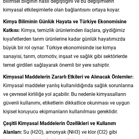
bilimsel bilginin nasıl değiştiğini ve bu değişimlerin
kimyasal etkileşimlerle olan bağlantısını ortaya koyar.
Kimya Biliminin Günlük Hayata ve Türkiye Ekonomisine
Katkısı:
Kimya, temizlik ürünlerinden ilaçlara, giydiğimiz
kıyafetlerden tarım ürünlerine kadar günlük hayatımızda
büyük bir rol oynar. Türkiye ekonomisinde ise kimya
sanayisi, tarım, otomotiv, inşaat ve sağlık gibi sektörlerde
temel girdileri sağlayarak önemli bir yere sahiptir.
Kimyasal Maddelerin Zararlı Etkileri ve Alınacak Önlemler:
Kimyasal maddeler yanlış kullanıldığında sağlık sorunlarına
ve çevresel kirliliğe yol açabilir. Bu nedenle kimyasalların
güvenli kullanımı, etiketlerin dikkatlice okunması ve uygun
kişisel koruyucu ekipmanların kullanılması gereklidir.
Çeşitli Kimyasal Maddelerin Özellikleri ve Kullanım
Alanları:
Su (H2O), amonyak (NH3) ve klor (Cl2) gibi