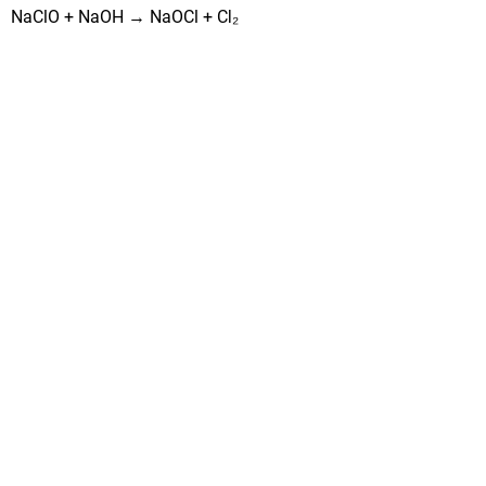
NaClO + NaOH → NaOCl + Cl₂