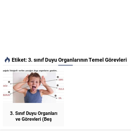
Etiket:
3. sınıf Duyu Organlarının Temel Görevleri
3. Sınıf Duyu Organları
ve Görevleri (Beş
Duyumuz) Konu Anlatımı
Fen Bilimleri