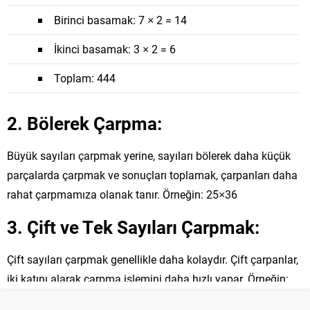
Birinci basamak:
7
×
2
=
14
İkinci basamak:
3
×
2
=
6
Toplam: 444
2.
Bölerek Çarpma:
Büyük sayıları çarpmak yerine, sayıları bölerek daha küçük
parçalarda çarpmak ve sonuçları toplamak, çarpanları daha
rahat çarpmamıza olanak tanır. Örneğin:
25
×
36
3.
Çift ve Tek Sayıları Çarpmak:
Çift sayıları çarpmak genellikle daha kolaydır. Çift çarpanlar,
iki katını alarak çarpma işlemini daha hızlı yapar. Örneğin:
14
×
8