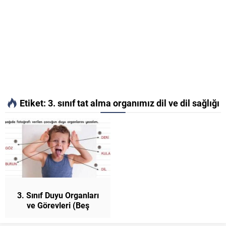
Etiket:
3. sınıf tat alma organımız dil ve dil sağlığı
3. Sınıf Duyu Organları
ve Görevleri (Beş
Duyumuz) Konu Anlatımı
Fen Bilimleri