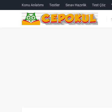
Konu Anlatımı
Testler
Sınav Hazırlık
Test Çöz