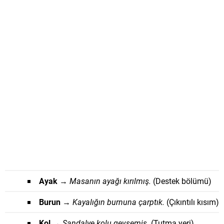
Ayak
→
Masanın ayağı kırılmış.
(Destek bölümü)
Burun
→
Kayalığın burnuna çarptık.
(Çıkıntılı kısım)
Kol
→
Sandalye kolu gevşemiş.
(Tutma yeri)