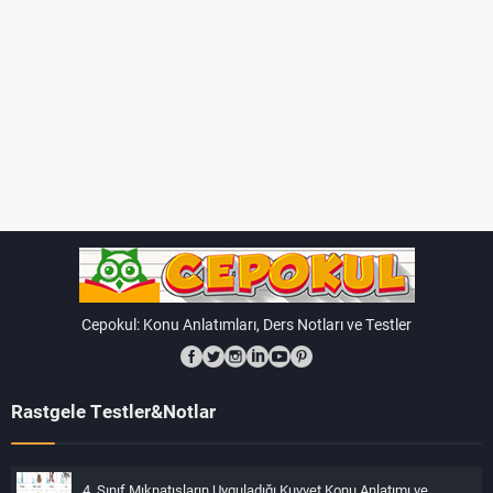
Cepokul: Konu Anlatımları, Ders Notları ve Testler
Rastgele Testler&Notlar
4. Sınıf Mıknatısların Uyguladığı Kuvvet Konu Anlatımı ve