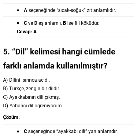
A
seçeneğinde “sıcak-soğuk” zıt anlamlıdır.
C
ve
D
eş anlamlı,
B
ise fiil köküdür.
Cevap: A
5. “Dil” kelimesi hangi cümlede
farklı anlamda kullanılmıştır?
A) Dilini ısırınca acıdı.
B) Türkçe, zengin bir dildir.
C) Ayakkabının dili çıkmış.
D) Yabancı dil öğreniyorum.
Çözüm:
C
seçeneğinde “ayakkabı dili” yan anlamdır.