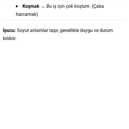
Koşmak
→
Bu iş için çok koştum.
(Çaba
harcamak)
İpucu:
Soyut anlamlar taşır, genellikle duygu ve durum
bildirir.