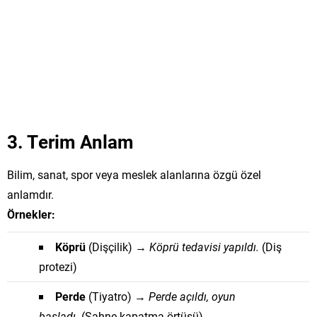
3. Terim Anlam
Bilim, sanat, spor veya meslek alanlarına özgü özel
anlamdır.
Örnekler:
Köprü
(Dişçilik) →
Köprü tedavisi yapıldı.
(Diş
protezi)
Perde
(Tiyatro) →
Perde açıldı, oyun
başladı.
(Sahne kapatma örtüsü)