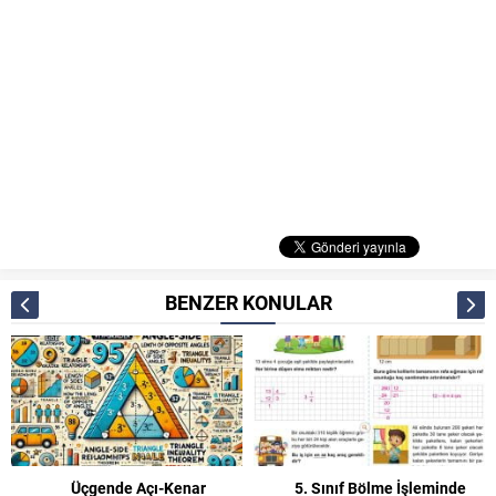
BENZER KONULAR
Açı-Kenar
5. Sınıf Bölme İşleminde
Kesir Probleml