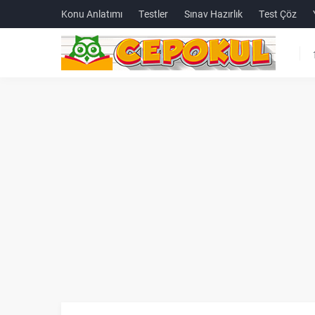
Konu Anlatımı
Testler
Sınav Hazırlık
Test Çöz