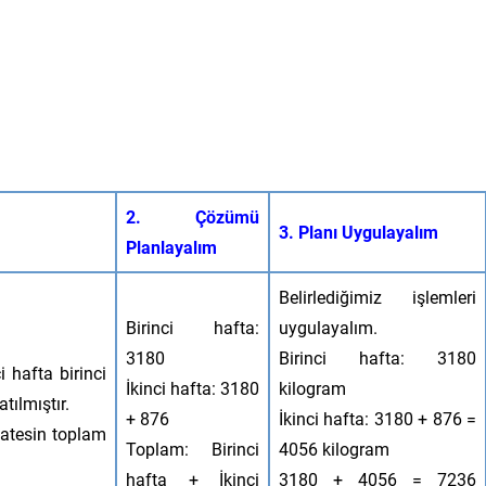
2. Çözümü
3. Planı Uygulayalım
Planlayalım
Belirlediğimiz işlemleri
Birinci hafta:
uygulayalım.
3180
Birinci hafta: 3180
 hafta birinci
İkinci hafta: 3180
kilogram
ılmıştır.
+ 876
İkinci hafta: 3180 + 876 =
matesin toplam
Toplam: Birinci
4056 kilogram
hafta + İkinci
3180 + 4056 = 7236