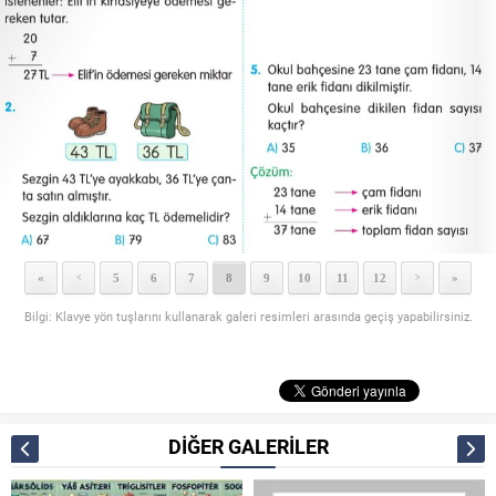
«
5
6
7
8
9
10
11
12
»
<
>
Bilgi: Klavye yön tuşlarını kullanarak galeri resimleri arasında geçiş yapabilirsiniz.
DİĞER GALERİLER