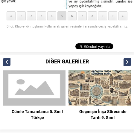
«
2
3
4
5
6
7
8
9
»
<
>
Bilgi: Klavye yön tuşlarını kullanarak galeri resimleri arasında geçiş yapabilirsiniz.
DİĞER GALERİLER
Cümle Tamamlama 5. Sınıf
Geçmişin İnşa Sürecinde
Türkçe
Tarih 9. Sınıf