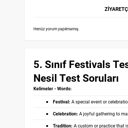
ZİYARETÇ
Henüz yorum yapılmamış.
5. Sınıf Festivals Te
Nesil Test Soruları
Kelimeler - Words:
Festival:
A special event or celebratio
Celebration:
A joyful gathering to ma
Tradition:
A custom or practice that 