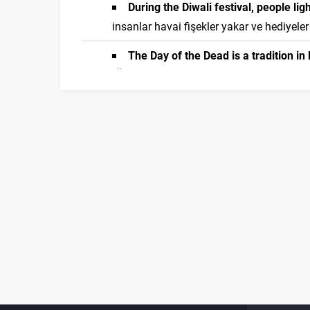
During the Diwali festival, people li
insanlar havai fişekler yakar ve hediyeler 
The Day of the Dead is a tradition 
(Ölüler Günü, Meksika'da sevdiklerini anma
I wore a spooky costume for Hallowe
kostüm giydim ve şeker toplamaya gitti
Diyaloglar - Dialogues:
Person 1:
Are you going to the summe
different foods and watch the performan
Person 1:
What's your favorite part o
fireworks with my family.
Person 1:
Have you ever been in a p
was so much fun!