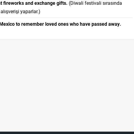
ght fireworks and exchange gifts.
(Diwali festivali sırasında
alışverişi yaparlar.)
in Mexico to remember loved ones who have passed away.
k için bir gelenektir.)
en and went trick-or-treating.
(Halloween için korkutucu bir
m.)
r festival this year?
Person 2:
Yes, I'm excited to try the
ces.
f the New Year's celebration?
Person 2:
I love watching the
arade?
Person 2:
Yes, I was in a school parade last year, and it