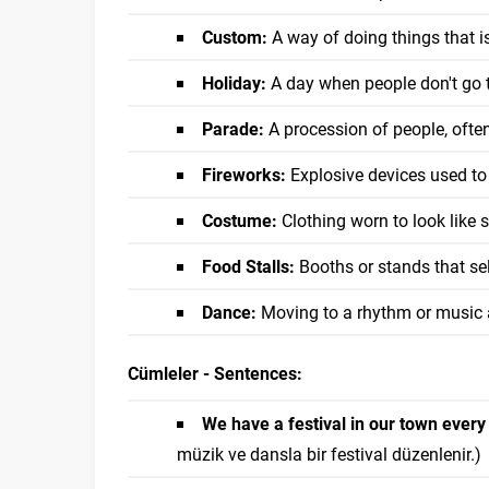
Custom:
A way of doing things that is
Holiday:
A day when people don't go t
Parade:
A procession of people, often
Fireworks:
Explosive devices used to 
Costume:
Clothing worn to look like 
Food Stalls:
Booths or stands that sell
Dance:
Moving to a rhythm or music a
Cümleler - Sentences:
We have a festival in our town ever
müzik ve dansla bir festival düzenlenir.)