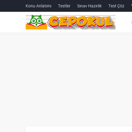
Konu Anlatımı
Testler
Sınav Hazırlık
Test Çöz