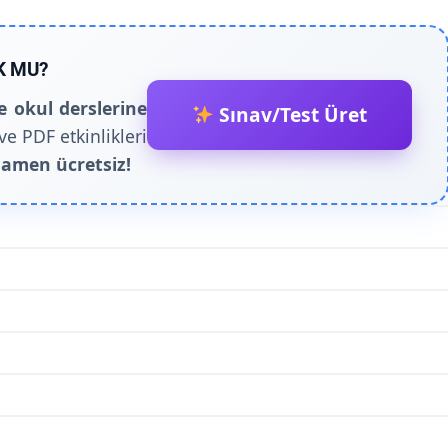
K MU?
e okul derslerine
Sınav/Test Üret
ve PDF etkinlikleri
amen ücretsiz!