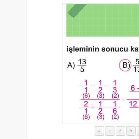
«
8
9
<