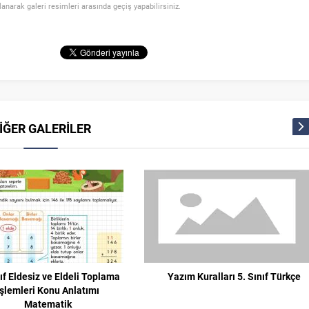
llanarak galeri resimleri arasında geçiş yapabilirsiniz.
İĞER GALERİLER
nıf Eldesiz ve Eldeli Toplama
Yazım Kuralları 5. Sınıf Türkçe
İşlemleri Konu Anlatımı
Matematik