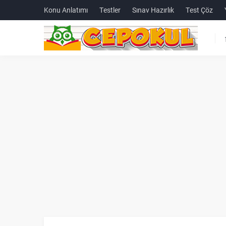
Konu Anlatımı
Testler
Sınav Hazırlık
Test Çöz