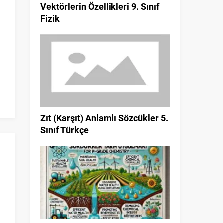
Vektörlerin Özellikleri 9. Sınıf
Fizik
Olayların Olasılığı (Deneysel ve
Birlikte Yaşamak 5
Teorik Olasılık) 9. Sınıf Matematik
Bilgil
Zıt (Karşıt) Anlamlı Sözcükler 5.
Sınıf Türkçe