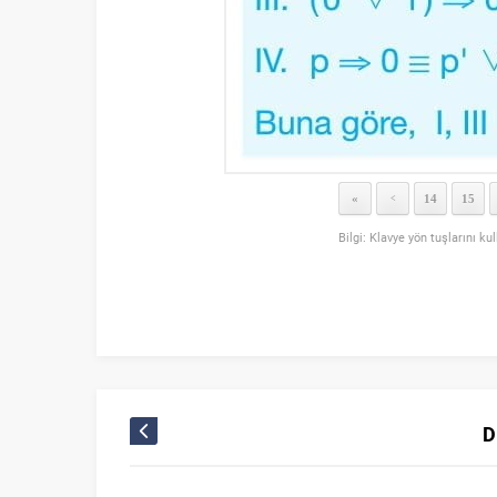
«
14
15
<
Bilgi: Klavye yön tuşlarını ku
D