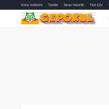
Konu Anlatımı
Testler
Sınav Hazırlık
Test Çöz