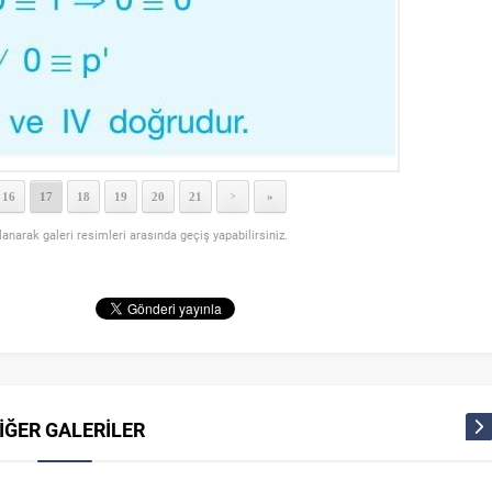
16
17
18
19
20
21
»
>
llanarak galeri resimleri arasında geçiş yapabilirsiniz.
İĞER GALERİLER