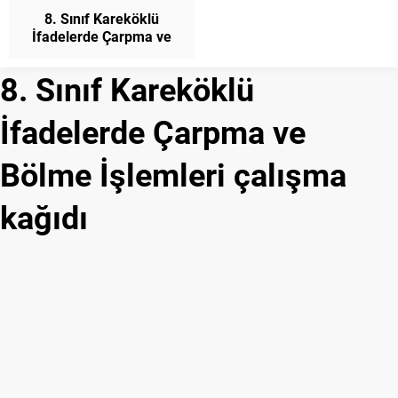
8. Sınıf Kareköklü
İfadelerde Çarpma ve
Bölme İşlemleri Konu
Anlatımı Matematik
8. Sınıf Kareköklü
İfadelerde Çarpma ve
Bölme İşlemleri çalışma
kağıdı