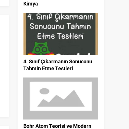
Kimya
4. Sınıf Çıkarmanın Sonucunu
Tahmin Etme Testleri
Hikaye (Öykü) Çeşitleri ve Yapı
8. Sınıf Ondalık
Unsurları 9. Sınıf Edebiyat
Karekökleri Kon
Matema
Bohr Atom Teorisi ve Modern