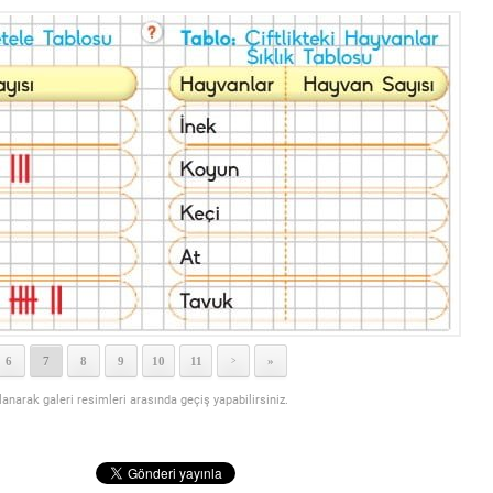
6
7
8
9
10
11
»
>
llanarak galeri resimleri arasında geçiş yapabilirsiniz.