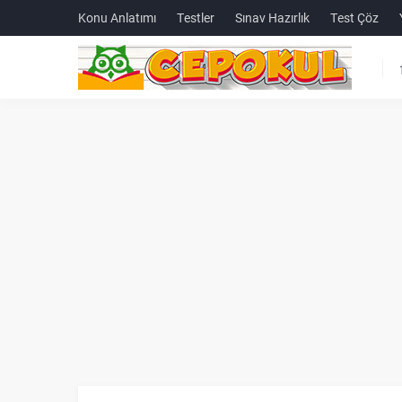
Konu Anlatımı
Testler
Sınav Hazırlık
Test Çöz