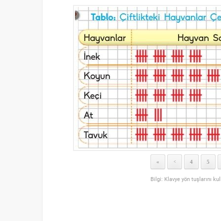
«
4
5
<
Bilgi: Klavye yön tuşlarını ku