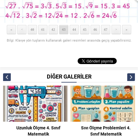
«
40
41
42
43
44
45
46
47
»
<
>
Bilgi: Klavye yön tuşlarını kullanarak galeri resimleri arasında geçiş yapabilirsiniz.
DİĞER GALERİLER
Uzunluk Ölçme 4. Sınıf
Sıvı Ölçme Problemleri 4.
Matematik
Sınıf Matematik