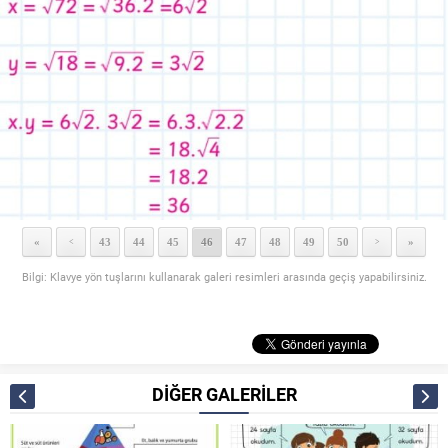
«
43
44
45
46
47
48
49
50
»
<
>
Bilgi: Klavye yön tuşlarını kullanarak galeri resimleri arasında geçiş yapabilirsiniz.
DİĞER GALERİLER